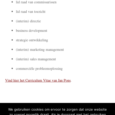
lid raad van commissarissen
lid raad van toezicht
(interim) directie
business development
strategie ontwikkeling
(interim) marketing management
(interim) sales management
commerciële probleemoplossing
Vind hier het Curriculum Vitae van Jan Pons
.
We gebruiken cookies om ervoor te zorgen dat onze website
zo soepel mogelijk draait. Als je doorgaat met het gebruiken